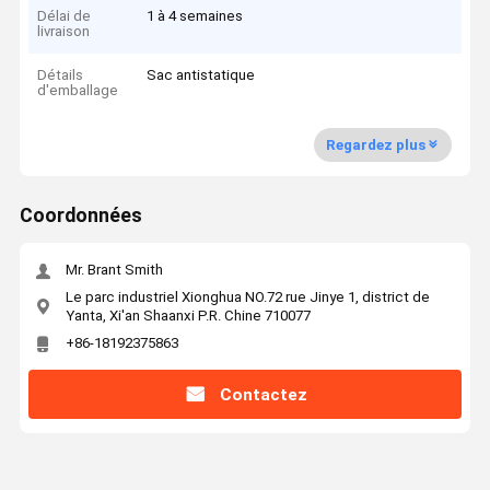
Délai de
1 à 4 semaines
livraison
Détails
Sac antistatique
d'emballage
Regardez plus
Coordonnées
Mr. Brant Smith
Le parc industriel Xionghua NO.72 rue Jinye 1, district de
Yanta, Xi'an Shaanxi P.R. Chine 710077
+86-18192375863
Contactez