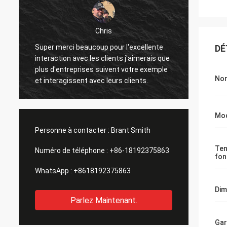
Chris
Super merci beaucoup pour l'excellente
J'ai re
DÉ
interaction avec les clients j'aimerais que
état, j
.
plus d'entreprises suivent votre exemple
foncti
Nom
et interagissent avec leurs clients.
remarq
sur les
qui po
amélio
Mod
dans
Personne à contacter :
Brant Smith
Ten
Numéro de téléphone :
+86-18192375863
fon
WhatsApp :
+8618192375863
Dim
Parlez Maintenant.
Gar