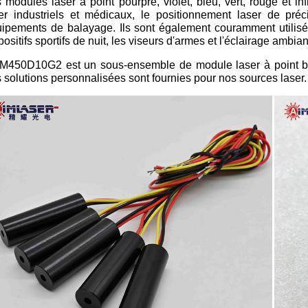
 modules laser à point pourpre, violet, bleu, vert, rouge et in
er industriels et médicaux, le positionnement laser de préci
ipements de balayage. Ils sont également couramment utilisé
positifs sportifs de nuit, les viseurs d'armes et l'éclairage ambia
M450D10G2 est un sous-ensemble de module laser à point ble
 solutions personnalisées sont fournies pour nos sources laser.