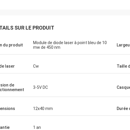
Je vous en prie.
Ryan
çu le viseur holographique en bon
TAILS SUR LE PRODUIT
e l'essaie actuellement et il semble
Sa précision et ses par
onner comme annoncé.J' ai
répondent parfaitement
Module de diode laser à point bleu de 10
 du produit
Largeur
ué des taches ou des empreintes
mw de 450 nm
 lentilles.Il y a des choses mineures
urraient être modifiées ou
rées, mais je vais les supposer
e laser
Cw
Taille 
sion de
3-5V DC
Casqu
ctionnement
ensions
12x40 mm
Durée 
antie
1 an