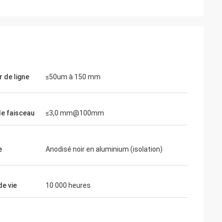
Thomas
Je dois dire que votre vision holographiqu
amètres
est vraiment impressionnante... elle peut
 à mes attentes.
certainement rivaliser avec EOTECH!
 de ligne
≤50um à 150 mm
de faisceau
≤3,0 mm@100mm
e
Anodisé noir en aluminium (isolation)
de vie
10 000 heures