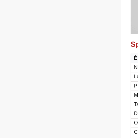
Sp
É
N
L
P
M
T
D
O
C