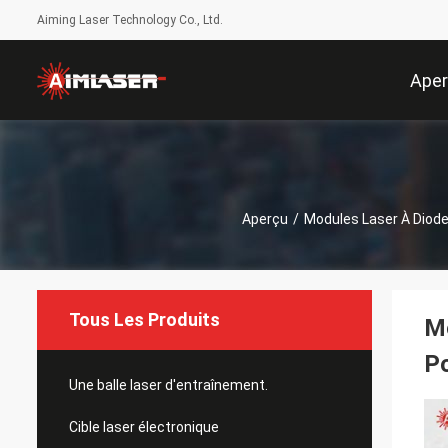
Aiming Laser Technology Co., Ltd.
Ape
Aperçu
/
Modules Laser À Diod
Tous Les Produits
Mo
Po
Une balle laser d'entraînement.
Cible laser électronique