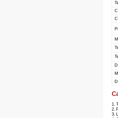
T
C
C
P
M
T
T
D
M
D
Ca
1. 
2.
3. 