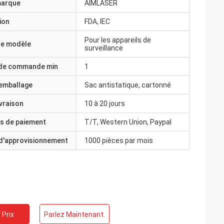
marque
AIMLASER
ion
FDA, IEC
Pour les appareils de
e modèle
surveillance
 de commande min
1
'emballage
Sac antistatique, cartonné
ivraison
10 à 20 jours
s de paiement
T/T, Western Union, Paypal
 d'approvisionnement
1000 pièces par mois
 Prix
Parlez Maintenant.