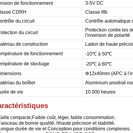
ension de fonctionnement
3-5V DC
lasse CDRH
Classe IIIb
ontrôle du circuit
Contrôle automatique d
Protection contre les d
rotection du circuit
l'inversion de polarité
atériau de construction
Laiton de haute précis
empérature de fonctionnement
-10℃ à 50℃
empérature de stockage
-20℃ à 60℃
imensions
Φ12x40mm (APC à l'int
atériau du boîtier
Aluminium anodisé noi
urée de vie
10 000 heures
ractéristiques
Taille compacte,
Faible coût, léger, faible consommation.
Faisceau de bonne qualité, h
haute précision et stabilité.
Longue durée de vie et
Conception pour conditions complexes.