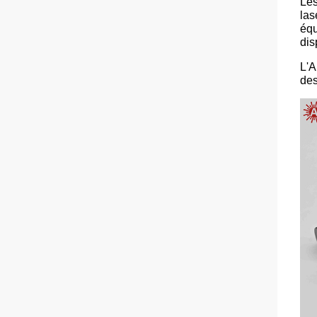
Les
las
équ
dis
L'A
des