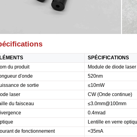
écifications
LÉMENTS
SPÉCIFICATIONS
om du produit
Module de diode laser 
ongueur d'onde
520nm
uissance de sortie
≤10mW
ode laser
CW (Onde continue)
aille du faisceau
≤3.0mm@100mm
ivergence
0.4mrad
ptique
Lentille en verre optiq
ourant de fonctionnement
<35mA