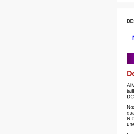
DE
De
AIM
tai
DC
Nos
qua
Nic
une