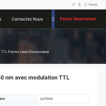
French
Parlez Maintenant.
s
Contactez Nous
 TTL Pointer Laser Personnalisé
50 nm avec modulation TTL
gine
La Chine