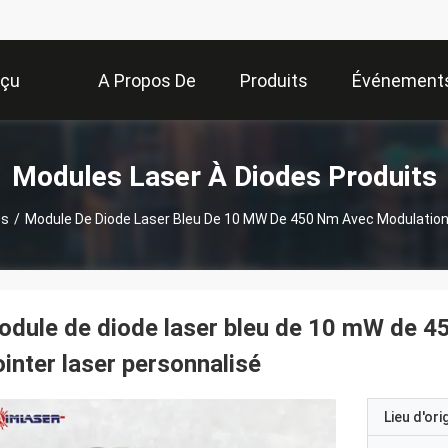
rçu
A Propos De
Produits
Événement
Nous
Modules Laser À Diodes Produits
es
/
Module De Diode Laser Bleu De 10 MW De 450 Nm Avec Modulation
dule de diode laser bleu de 10 mW de 4
inter laser personnalisé
Lieu d'ori