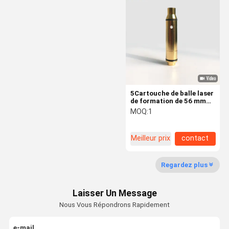
Modules laser à diodes
Générateurs de lignes laser
Vue holographique du point rouge
Vue de trou de laser
5Cartouche de balle laser
de formation de 56 mm
Vue laser tactique
pour M16 M4 AR15
MOQ:
1
Simulateur de pratique de
tir
Extenseurs de faisceau laser
Meilleur prix
contact
Regardez plus
Laisser Un Message
Nous Vous Répondrons Rapidement
e-mail