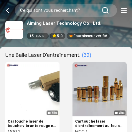
Aiming Laser Technology Co., Ltd.
15
5.0
Fournisseur vérifié
YEARS
Une Balle Laser D'entraînement.
(32)
Cartouche laser de
Cartouche laser
bouche vibrante rouge et
d'entraînement au feu sec
IR pour l'entraînement au
9mm 40S&W 45ACP 38
MOQ:
1
MOQ:
1