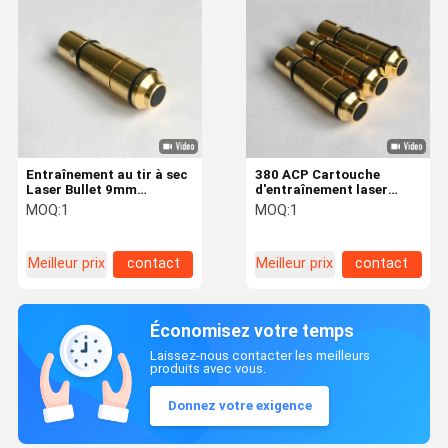
Entraînement au tir à sec
380 ACP Cartouche
Laser Bullet 9mm
d'entraînement laser
Cartouche laser dorée
rouge visible pour
MOQ:
1
MOQ:
1
pour la pratique de tir au
simulateur
pistolet
d'entraînement à feu sec
Meilleur prix
contact
Meilleur prix
contact
Économisez votre temps
Laissez-nous contacter les meilleurs
produits avec vous.
Donnez votre exigence