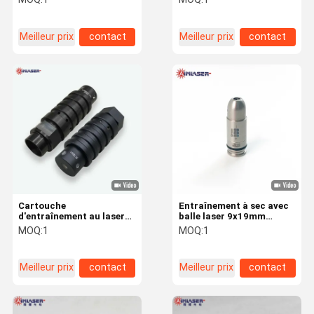
tir à sec avec recul activé
Spécial 380ACP 223 7.62
pour pistolets Airsoft
balle laser
Meilleur prix
contact
Meilleur prix
contact
Cartouche
Entraînement à sec avec
d'entraînement au laser
balle laser 9x19mm
de vibration de la museau
Argentée Rouge/IR
MOQ:
1
MOQ:
1
pour fusils airsoft GBB et
EBB
Meilleur prix
contact
Meilleur prix
contact