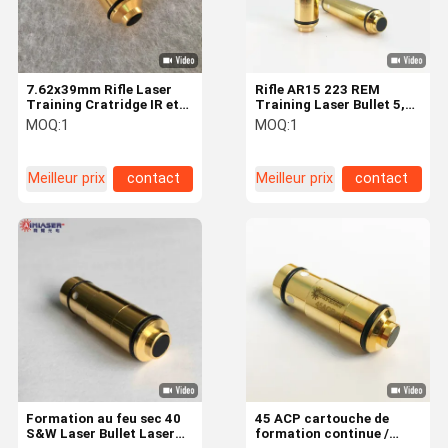
7.62x39mm Rifle Laser
Rifle AR15 223 REM
Training Cratridge IR et
Training Laser Bullet 5,56
Red Laser Simulation
mm Laser Trainer
MOQ:
1
MOQ:
1
Shooting Bullet pour
Cartouche
l'entraînement au tir à
sec
Meilleur prix
contact
Meilleur prix
contact
Accueil
Produits
À Propos De
Visite De
Nous
L'usine
Formation au feu sec 40
45 ACP cartouche de
S&W Laser Bullet Laser
formation continue /