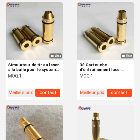
Simulateur de tir au laser
38 Cartouche
à la balle pour le système
d'entraînement laser
d'entraînement à feu sec
spéciale plaquée en or
MOQ:
1
MOQ:
1
pour le système de
simulation
d'entraînement au feu sec
Meilleur prix
contact
Meilleur prix
contact