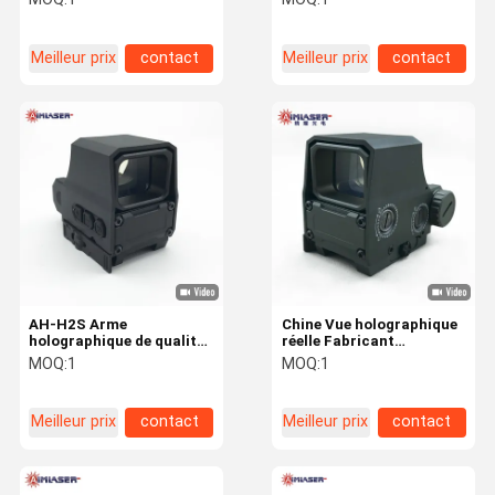
avec télémètre laser WIFI
Compatible avec 1200G
Enregistrement vidéo de
étanche IP68 étanche à
chasse monoculaire
l'eau
Meilleur prix
contact
Meilleur prix
contact
AH-H2S Arme
Chine Vue holographique
holographique de qualité
réelle Fabricant
militaire Vue de nuit
Personnalisation de
MOQ:
1
MOQ:
1
Compatible avec 1200G
marque pour le
étanche IP68 étanche à
commerce de gros et le
l'eau
commerce
Meilleur prix
contact
Meilleur prix
contact