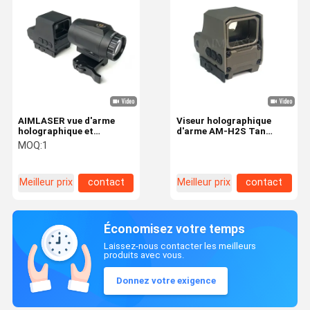
AIMLASER vue d'arme
Viseur holographique
holographique et
d'arme AM-H2S Tan
grossisseur 3X pour
compatible vision
MOQ:
1
l'optique tactique
nocturne avec Shake
militaire et de défense
Awake et Auto Sleep
Meilleur prix
contact
Meilleur prix
contact
Économisez votre temps
Laissez-nous contacter les meilleurs
produits avec vous.
Donnez votre exigence