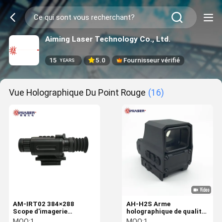
Aiming Laser Technology Co., Ltd.
15
5.0
Fournisseur vérifié
YEARS
Vue Holographique Du Point Rouge
(16)
AM-IRT02 384×288
AH-H2S Arme
Scope d'imagerie
holographique de qualité
thermique infrarouge
militaire Vue de nuit
MOQ:
1
MOQ:
1