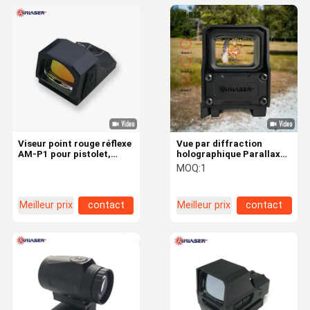
Viseur point rouge réflexe
Vue par diffraction
AM-P1 pour pistolet,
holographique Parallaxe
empreinte RMR, pour la
libre haute définition Tir
MOQ:
1
défense et l'usage
à longue portée Optique
tactique
de chasse tactique
Meilleur prix
contact
Meilleur prix
contact