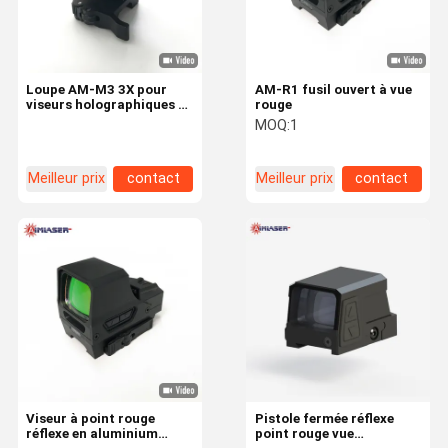
Loupe AM-M3 3X pour
AM-R1 fusil ouvert à vue
viseurs holographiques et
rouge
points rouges
MOQ:
1
Meilleur prix
contact
Meilleur prix
contact
Accueil
Produits
À Propos De
Visite De
Nous
L'usine
Viseur à point rouge
Pistole fermée réflexe
réflexe en aluminium
point rouge vue