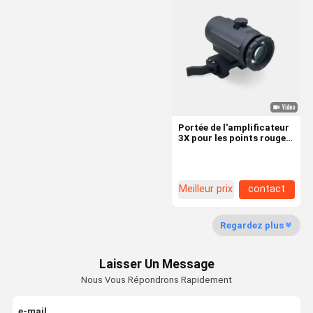
Modules laser à diodes
Générateurs de lignes laser
Vue holographique du point rouge
Vue de trou de laser
Portée de l'amplificateur
3X pour les points rouges
Vue laser tactique
et les vues
holographiques avec
verrouillage rapide et
Extenseurs de faisceau laser
retour sur le côté
Meilleur prix
contact
Regardez plus
Laisser Un Message
Nous Vous Répondrons Rapidement
e-mail