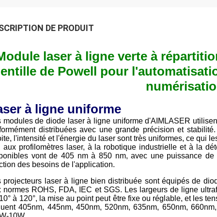
SCRIPTION DE PRODUIT
Module laser à ligne verte à réparti
lentille de Powell pour l'automatisati
numérisati
aser à ligne uniforme
 modules de diode laser à ligne uniforme d'AIMLASER utilisent
formément distribuées avec une grande précision et stabilité
oite, l'intensité et l'énergie du laser sont très uniformes, ce qui l
 aux profilomètres laser, à la robotique industrielle et à la d
ponibles vont de 405 nm à 850 nm, avec une puissance de sor
ction des besoins de l'application.
 projecteurs laser à ligne bien distribuée sont équipés de di
 normes ROHS, FDA, IEC et SGS. Les largeurs de ligne ultrafi
10° à 120°, la mise au point peut être fixe ou réglable, et les 
cluent 405nm, 445nm, 450nm, 520nm, 635nm, 650nm, 660nm, 
W-10W.