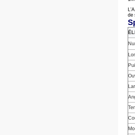
L'A
de 
S
ÉL
Nu
Lo
Pui
Ouv
Lar
Ang
Ten
Co
Mo