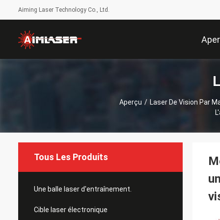
Aiming Laser Technology Co., Ltd.
Ape
L
Aperçu
/
Laser De Vision Par M
L
Tous Les Produits
Mo
un
Une balle laser d'entraînement.
vi
Cible laser électronique