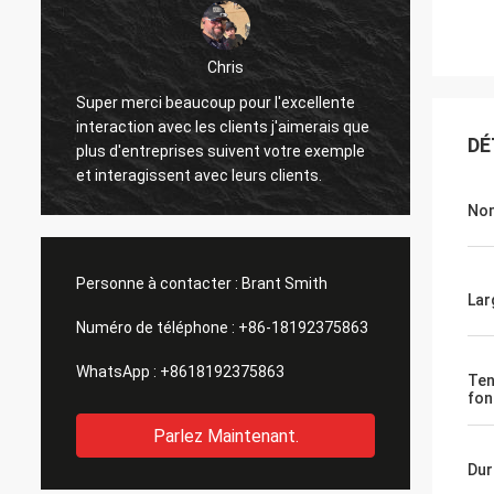
Chris
Super merci beaucoup pour l'excellente
J'ai re
interaction avec les clients j'aimerais que
état, j
DÉ
.
plus d'entreprises suivent votre exemple
foncti
et interagissent avec leurs clients.
remarq
sur les
Nom
qui po
amélio
dans
Personne à contacter :
Brant Smith
Lar
Numéro de téléphone :
+86-18192375863
WhatsApp :
+8618192375863
Ten
fon
Parlez Maintenant.
Dur