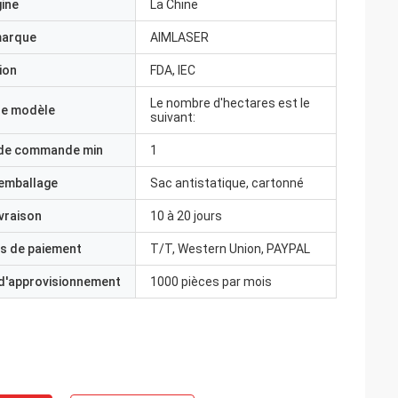
gine
La Chine
marque
AIMLASER
ion
FDA, IEC
Le nombre d'hectares est le
e modèle
suivant:
 de commande min
1
'emballage
Sac antistatique, cartonné
ivraison
10 à 20 jours
s de paiement
T/T, Western Union, PAYPAL
 d'approvisionnement
1000 pièces par mois