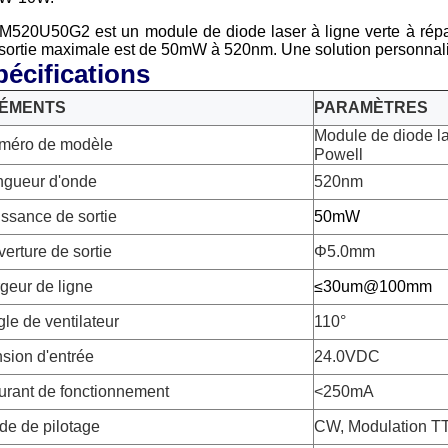
M520U50G2 est un module de diode laser à ligne verte à répart
sortie maximale est de 50mW à 520nm. Une solution personnali
pécifications
ÉMENTS
PARAMÈTRES
Module de diode las
méro de modèle
Powell
ngueur d'onde
520nm
ssance de sortie
50mW
erture de sortie
Φ5.0mm
geur de ligne
≤30um@100mm
le de ventilateur
110
°
sion d'entrée
24.0VDC
urant de fonctionnement
<250mA
de de pilotage
CW, Modulation TT