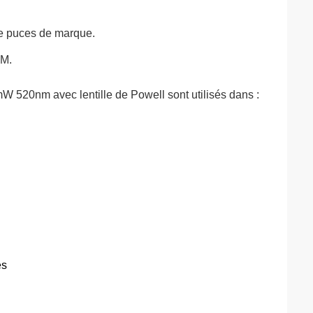
 de puces de marque.
EM.
 50mW 520nm avec
lentille de Powell sont
utilisés dans :
es