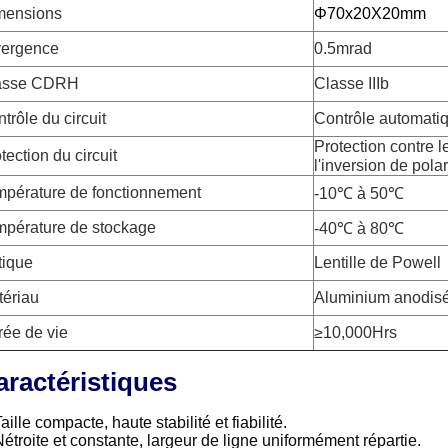
mensions
Φ70x20X20mm
vergence
0.5mrad
asse CDRH
Classe IIIb
trôle du circuit
Contrôle automati
Protection contre l
tection du circuit
l'inversion de polar
mpérature de fonctionnement
-10℃ à 50℃
mpérature de stockage
-40℃ à 80℃
tique
Lentille de Powell
tériau
Aluminium anodisé 
ée de vie
≥10,000Hrs
aractéristiques
aille compacte, haute stabilité et fiabilité.
N
étroite et constante, largeur de ligne uniformément répartie.