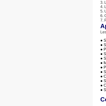
3. 
4. 
5. 
6. 
7. 
A
Les
● S
●
S
●
P
●
S
●
S
●
M
●
P
●
S
●
C
●
S
●
C
●
S
C