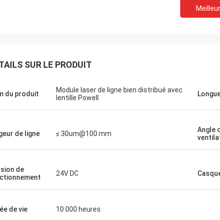
Meilleur
Je vous en prie.
Ryan
çu le viseur holographique en bon
e l'essaie actuellement et il semble
Sa précision et ses par
TAILS SUR LE PRODUIT
onner comme annoncé.J' ai
répondent parfaitement
ué des taches ou des empreintes
 lentilles.Il y a des choses mineures
Module laser de ligne bien distribué avec
 du produit
Longue
lentille Powell
urraient être modifiées ou
rées, mais je vais les supposer
Angle 
geur de ligne
≤ 30um@100 mm
ventila
sion de
24V DC
Casqu
ctionnement
ée de vie
10 000 heures