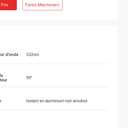
 Prix
Parlez Maintenant.
Thomas
Je dois dire que votre vision holographiqu
amètres
est vraiment impressionnante... elle peut
 à mes attentes.
certainement rivaliser avec EOTECH!
ur d'onde
532nm
du
90°
teur
e
Isolant en aluminium noir anodisé