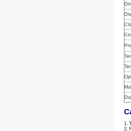
Di
Di
Cl
Con
Pro
Te
Te
Op
Ma
Dur
C
1.
T
2. 