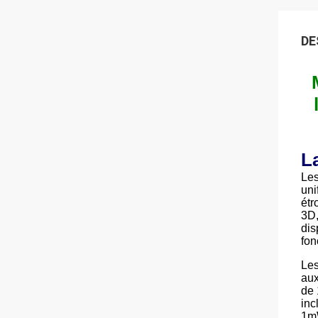
DE
L
Les
uni
étr
3D,
dis
fon
Les
aux
de 
in
1m