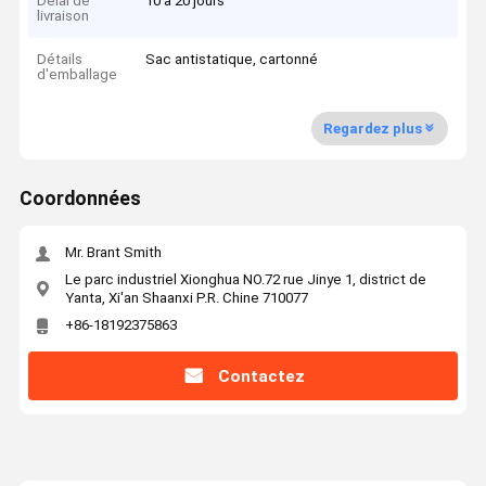
Délai de
10 à 20 jours
livraison
Détails
Sac antistatique, cartonné
d'emballage
Regardez plus
Coordonnées
Mr. Brant Smith
Le parc industriel Xionghua NO.72 rue Jinye 1, district de
Yanta, Xi'an Shaanxi P.R. Chine 710077
+86-18192375863
Contactez