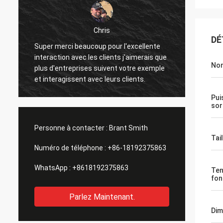
Chris
DÉ
Super merci beaucoup pour l'excellente
J'ai re
interaction avec les clients j'aimerais que
état, j
Nom
.
plus d'entreprises suivent votre exemple
foncti
et interagissent avec leurs clients.
remarq
sur les
Pui
qui po
sor
amélio
dans
Personne à contacter :
Brant Smith
Tai
Numéro de téléphone :
+86-18192375863
WhatsApp :
+8618192375863
Ten
fon
Parlez Maintenant.
Dim