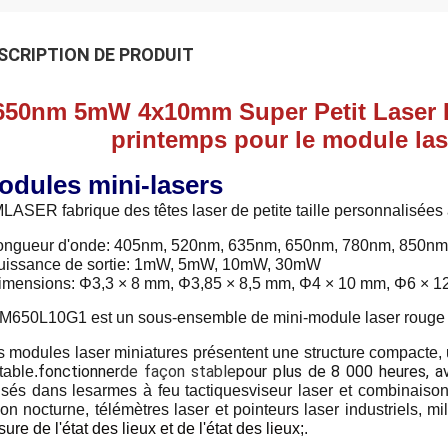
SCRIPTION DE PRODUIT
650nm 5mW 4x10mm Super Petit Laser Re
printemps pour le module las
odules mini-lasers
LASER fabrique des têtes laser de petite taille personnalisées 
ongueur d'onde: 405nm, 520nm, 635nm, 650nm, 780nm, 850nm
Puissance de sortie: 1mW, 5mW, 10mW, 30mW
imensions: Φ3,3 × 8 mm, Φ3,85 × 8,5 mm, Φ4 × 10 mm, Φ6 × 
M650L10G1 est un sous-ensemble de mini-module laser rouge a
 modules laser miniatures présentent une structure compacte,
fonctionner
de façon stable
pour plus de 8 000 heures, a
table.
lisés dans les
armes à feu tactiques
viseur laser et combinaison
ion nocturne, télémètres laser et pointeurs laser industriels, mi
ure de l'état des lieux et de l'état des lieux;
.