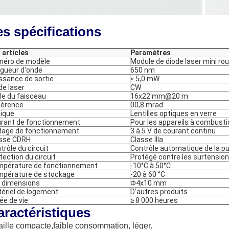
es spécifications
 articles
Paramètres
éro de modèle
Module de diode laser mini 
gueur d'onde
650 nm
ssance de sortie
≤ 5,0 mW
e laser
CW
lle du faisceau
16x22 mm@20 m
férence
00,8 mrad
ique
Lentilles optiques en verre
rant de fonctionnement
Pour les appareils à combusti
tage de fonctionnement
3 à 5 V de courant continu
sse CDRH
Classe IIIa
trôle du circuit
Contrôle automatique de la p
tection du circuit
Protégé contre les surtensions
pérature de fonctionnement
-10°C à 50°C
pérature de stockage
-20 à 60 °C
 dimensions
Φ4x10 mm
ériel de logement
D'autres produits
ée de vie
≥ 8 000 heures
aractéristiques
taille compacte,
faible consommation
, léger.