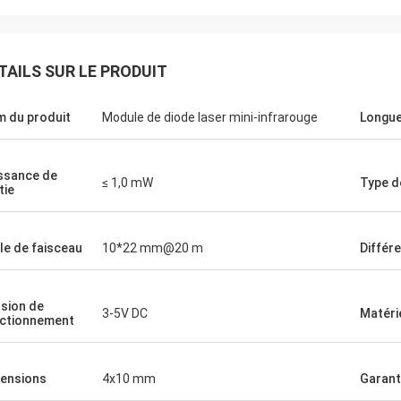
Je vous en prie.
TAILS SUR LE PRODUIT
Ryan
çu le viseur holographique en bon
e l'essaie actuellement et il semble
Sa précision et ses par
 du produit
Module de diode laser mini-infrarouge
Longue
onner comme annoncé.J' ai
répondent parfaitement
ué des taches ou des empreintes
 lentilles.Il y a des choses mineures
ssance de
urraient être modifiées ou
≤ 1,0 mW
Type d
tie
rées, mais je vais les supposer
lle de faisceau
10*22 mm@20 m
Différ
sion de
3-5V DC
Matéri
ctionnement
ensions
4x10 mm
Garant