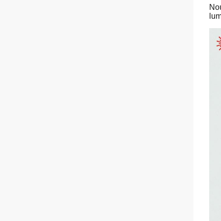
Nou
lum