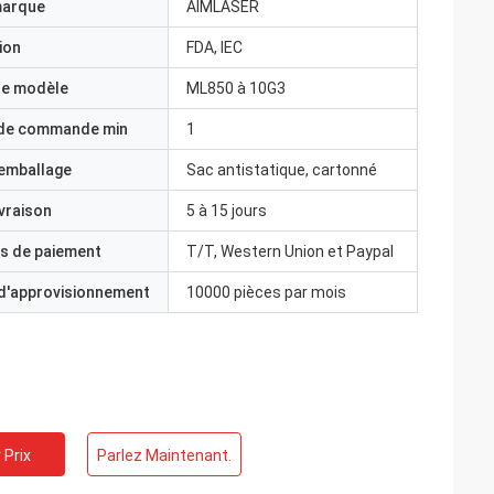
marque
AIMLASER
ion
FDA, IEC
e modèle
ML850 à 10G3
 de commande min
1
'emballage
Sac antistatique, cartonné
ivraison
5 à 15 jours
s de paiement
T/T, Western Union et Paypal
 d'approvisionnement
10000 pièces par mois
 Prix
Parlez Maintenant.