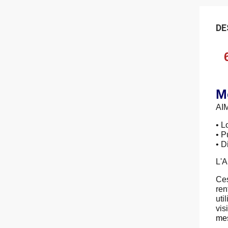
DE
M
AIM
• L
• 
• D
L'A
Ces
ren
uti
vis
mes