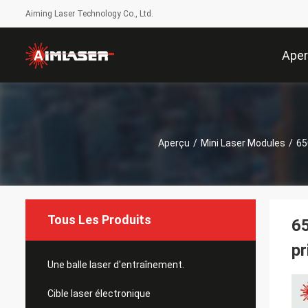
Aiming Laser Technology Co., Ltd.
Ape
Aperçu
/
Mini Laser Modules
/
65
Tous Les Produits
65
pr
Une balle laser d'entraînement.
Cible laser électronique