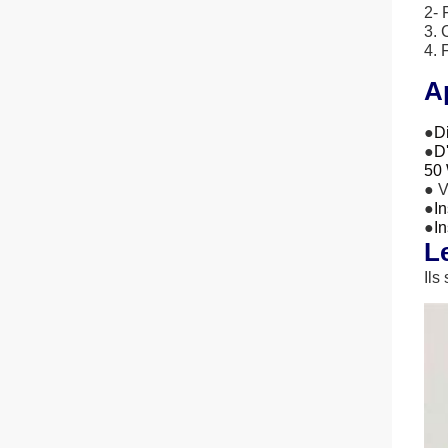
2- 
3. 
4. 
A
●
Di
●
D
50
● V
●
I
●
I
L
Ils