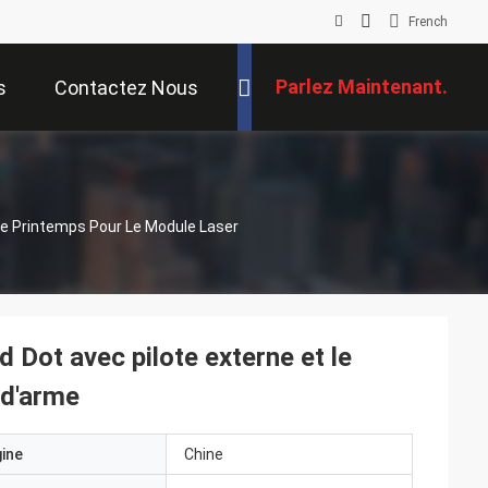
French
Parlez Maintenant.
s
Contactez Nous
e Printemps Pour Le Module Laser
ot avec pilote externe et le
 d'arme
gine
Chine