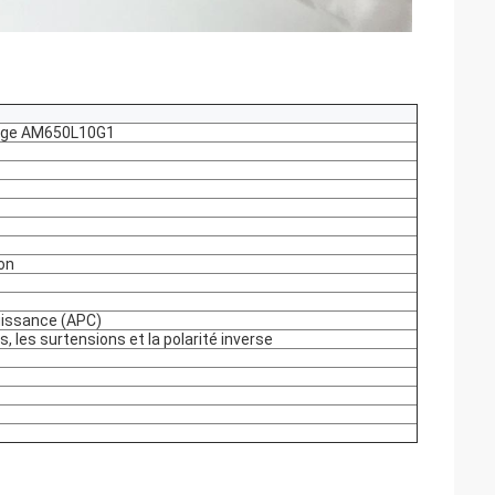
rouge AM650L10G1
on
uissance (APC)
, les surtensions et la polarité inverse