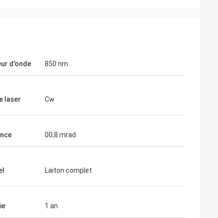
Thomas
Je dois dire que votre vision holographiqu
amètres
est vraiment impressionnante... elle peut
ur d'onde
850 nm
 à mes attentes.
certainement rivaliser avec EOTECH!
e laser
Cw
ence
00,8 mrad
el
Laiton complet
ie
1 an