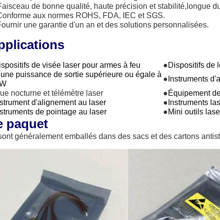
Faisceau de bonne qualité, haute précision et stabilité,
longue du
Conforme aux normes ROHS, FDA, IEC et SGS.
Fournir une garantie d'un an et des solutions personnalisées.
pplications
spositifs de visée laser pour armes à feu
●
Dispositifs de 
'une puissance de sortie supérieure ou égale à
●
Instruments d'
 W
ue nocturne et télémètre laser
●
Équipement de 
nstrument d'alignement au laser
●
Instruments la
nstruments de pointage au laser
●
Mini outils laser
e paquet
 sont généralement emballés dans des sacs et des cartons antista