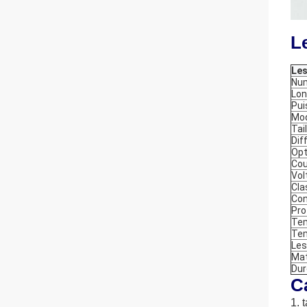
L
Les
Num
Lon
Pui
Mod
Tai
Dif
Opt
Cou
Vol
Cla
Con
Pro
Tem
Tem
Les
Mat
Dur
C
1. 