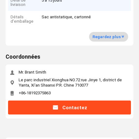
Délai de
5 à 15 jours
livraison
Détails
Sac antistatique, cartonné
d'emballage
Regardez plus
Coordonnées
Mr. Brant Smith
Le parc industriel Xionghua NO.72 rue Jinye 1, district de
Yanta, Xi'an Shaanxi P.R. Chine 710077
+86-18192375863
Contactez