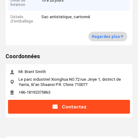
Délai de
10 à 20 jours
livraison
Détails
Sac antistatique, cartonné
d'emballage
Regardez plus
Coordonnées
Mr. Brant Smith
Le parc industriel Xionghua NO.72 rue Jinye 1, district de
Yanta, Xi'an Shaanxi P.R. Chine 710077
+86-18192375863
Contactez