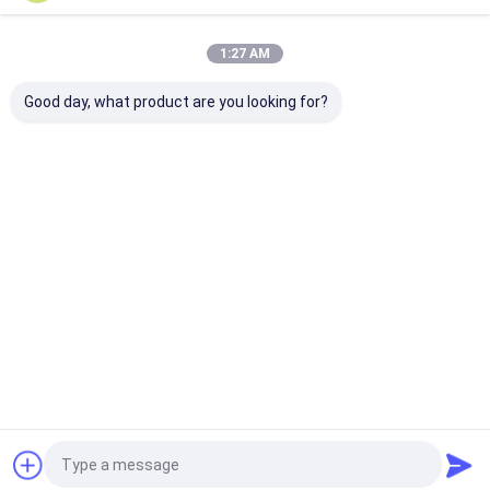
1:27 AM
Nos Catégories
Good day, what product are you looking for?
Une balle
Cible laser
Mini Laser
Laser de
laser
électronique
Modules
vision par
d'entraîneme
machine
nt.
Aperçu
Au sujet de
Contactez-
Desktop
nous
nous
Site
Plan du site
Privacy Policy
Qualité
Une balle laser d'entraînement.
Usine De Chine.Copyright ©
2025 Aiming Laser Technology Co., Ltd.. All Rights Reserved.