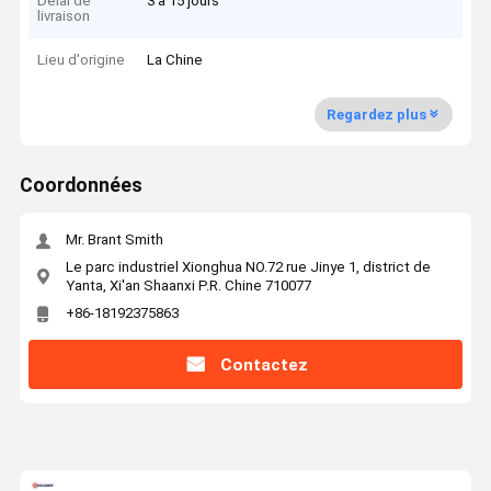
Délai de
3 à 15 jours
livraison
Lieu d'origine
La Chine
Regardez plus
Coordonnées
Mr. Brant Smith
Le parc industriel Xionghua NO.72 rue Jinye 1, district de
Yanta, Xi'an Shaanxi P.R. Chine 710077
+86-18192375863
Contactez