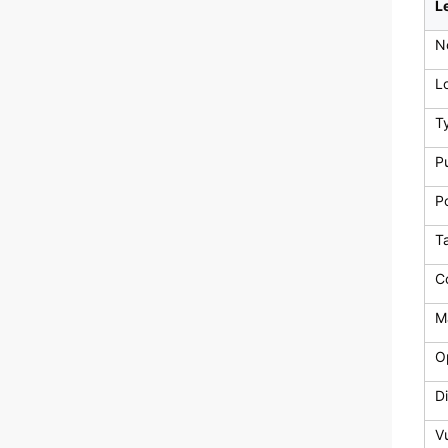
Le
N
L
T
P
P
Ta
C
M
O
D
Vu