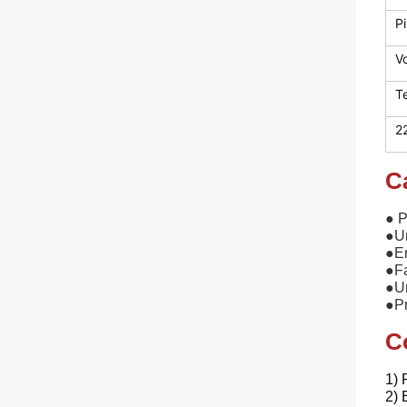
Pi
V
T
2
C
● P
●
Un
●
En
●
F
●
U
●
Pr
C
1) 
2) 