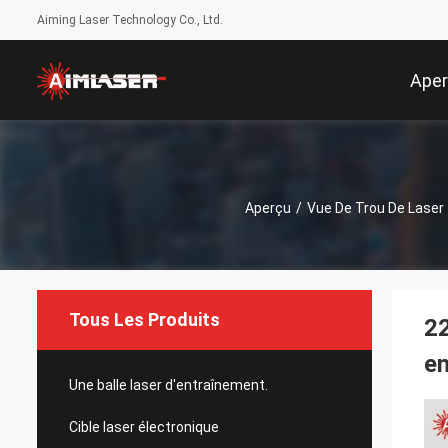
Aiming Laser Technology Co., Ltd.
Ape
Aperçu
/
Vue De Trou De Laser
Tous Les Produits
22
en
Une balle laser d'entraînement.
Cible laser électronique