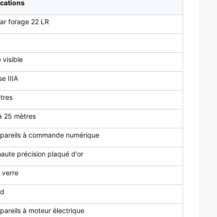
ications
par forage 22 LR
 visible
e IIIA
tres
à 25 mètres
ppareils à commande numérique
haute précision plaqué d'or
n verre
ad
pareils à moteur électrique