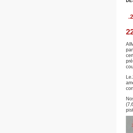
DE
.
2
AIM
par
cer
pré
cou
Le.
amé
con
Nos
(7,
pis