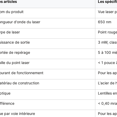
s articles
Les spécif
om du produit
Vue laser 
ongueur d'onde du laser
650 nm
ype de laser
Point rouge
uissance de sortie
3 mW, class
ortée de repérage
5 à 100 mè
ille du point laser
< 1 pouce 
ourant de fonctionnement
Pour les a
atériau de construction
L'acier de 
ptique
Lentilles e
ifférence
< 0,40 mr
e par voie intérieure
Pour les ap