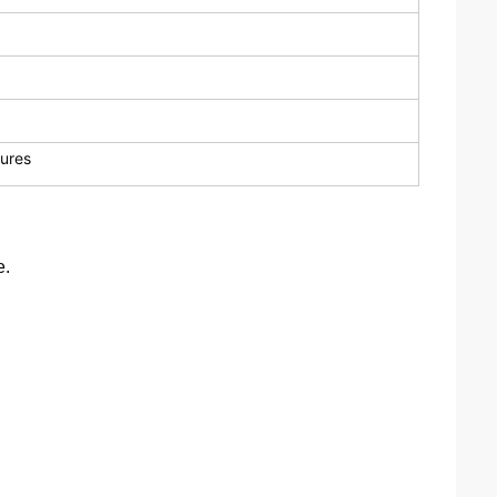
ures
e.