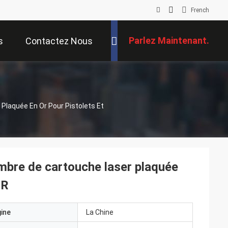
French
Parlez Maintenant.
s
Contactez Nous
Plaquée En Or Pour Pistolets Et
mbre de cartouche laser plaquée
LR
gine
La Chine