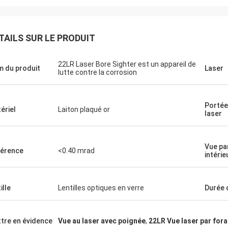
Je vous en prie.
TAILS SUR LE PRODUIT
Ryan
çu le viseur holographique en bon
e l'essaie actuellement et il semble
Sa précision et ses par
22LR Laser Bore Sighter est un appareil de
 du produit
Laser
onner comme annoncé.J' ai
répondent parfaitement
lutte contre la corrosion
ué des taches ou des empreintes
 lentilles.Il y a des choses mineures
urraient être modifiées ou
Portée
ériel
Laiton plaqué or
laser
rées, mais je vais les supposer
Vue pa
férence
<0.40 mrad
intérie
ille
Lentilles optiques en verre
Durée 
tre en évidence
Vue au laser avec poignée
,
22LR Vue laser par for