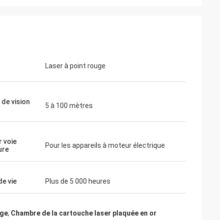
Thomas
Je dois dire que votre vision holographiqu
amètres
est vraiment impressionnante... elle peut
Laser à point rouge
 à mes attentes.
certainement rivaliser avec EOTECH!
 de vision
5 à 100 mètres
r voie
Pour les appareils à moteur électrique
ure
de vie
Plus de 5 000 heures
age
,
Chambre de la cartouche laser plaquée en or