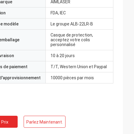
marque
AIMLASER
ion
FDA, IEC
e modèle
Le groupe ALB-22LR-B
Casque de protection,
'emballage
acceptez votre colis
personnalisé
ivraison
10 à 20 jours
s de paiement
T/T, Western Union et Paypal
 d'approvisionnement
10000 pièces par mois
 Prix
Parlez Maintenant.