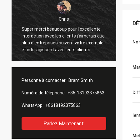
Chris
DÉ
Super merci beaucoup pour l'excellente
J'ai re
interaction avec les clients j'aimerais que
état, j
Nom
.
plus d'entreprises suivent votre exemple
foncti
et interagissent avec leurs clients.
remarq
sur les
qui po
Mat
amélio
dans
Personne à contacter :
Brant Smith
Dif
Numéro de téléphone :
+86-18192375863
WhatsApp :
+8618192375863
lent
Parlez Maintenant.
Met