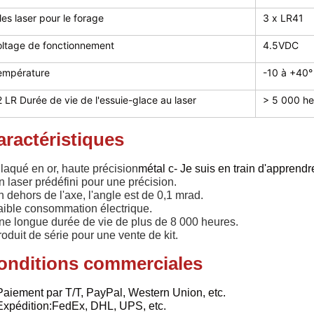
les laser pour le forage
3 x LR41
oltage de fonctionnement
4.5VDC
empérature
-10 à +40°
2 LR Durée de vie de l'essuie-glace au laser
> 5 000 he
aractéristiques
laqué en or, haute précision
métal c
- Je suis en train d'apprendr
 laser prédéfini pour une précision.
 dehors de l'axe, l'angle est de 0,1 mrad.
aible consommation électrique.
ne longue durée de vie de plus de 8 000 heures.
oduit de série pour une vente de kit.
onditions commerciales
Paiement par T/T, PayPal, Western Union, etc.
Expédition:FedEx, DHL, UPS, etc.