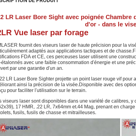
SCRIPTION DE PRODUIT
22 LR Laser Bore Sight avec poignée Chambre d
d'or - dans le vis
2LR Vue laser par forage
LASER fournit des viseurs laser de haute précision pour la visé
ticulièrement adaptés aux applications tactiques et de chasse.F
tifications FDA et CE, ces perceuses laser utilisent une construc
-étalonnés avec une faible consommation d'énergie et une préc
vert par une garantie d'un an.
22 LR Laser Bore Sighter projette un point laser rouge vif pour ali
liorant ainsi la précision de la visée.Disponible avec des option
çu pour faciliter l'utilisation sur le terrain.
 viseurs laser sont disponibles dans une variété de calibres,
62x39), 17 HMR, .22 LR, 7x64mm et.44 Mag, prenant en charge la
tolets, fusils, fusils de chasse et mitrailleuses.